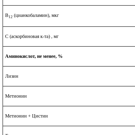
В
(цианкобаламин), мкг
12
С (аскорбиновая к-та) , мг
Аминокислот, не менее, %
Лизин
Метионин
Метионин + Цистин