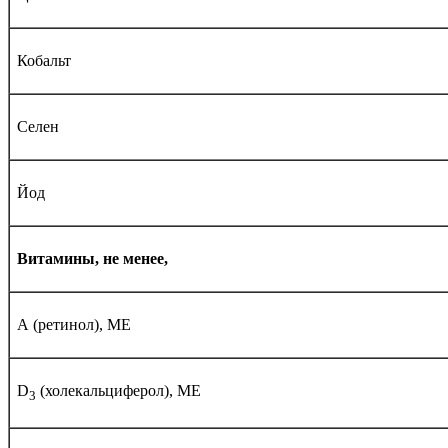
Кобальт
Селен
Йод
Витамины, не менее,
А (ретинол), МЕ
D
(холекальциферол), МЕ
3