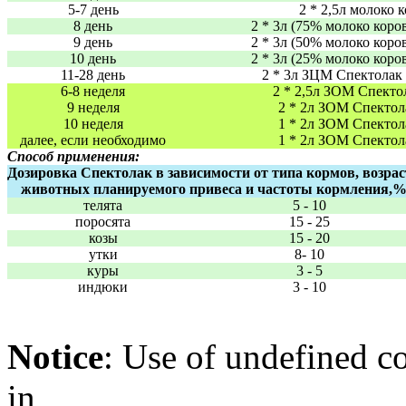
5-7 день
2 * 2,5л молоко 
8 день
2 * 3л (75% молоко коро
9 день
2 * 3л (50% молоко коро
10 день
2 * 3л (25% молоко коро
11-28 день
2 * 3л ЗЦМ Спектолак
6-8 неделя
2 * 2,5л ЗОМ Спекто
9 неделя
2 * 2л ЗОМ Спектол
10 неделя
1 * 2л ЗОМ Спектол
далее, если необходимо
1 * 2л ЗОМ Спектол
Способ применения:
Дозировка Спектолак в зависимости от типа кормов, возрас
животных планируемого привеса и частоты кормления,
телята
5 - 10
поросята
15 - 25
козы
15 - 20
утки
8- 10
куры
3 - 5
индюки
3 - 10
Notice
: Use of undefined co
in