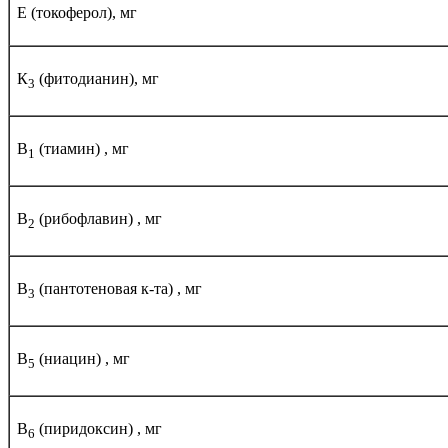
Е (токоферол), мг
К
(фитодианин), мг
3
В
(тиамин) , мг
1
В
(рибофлавин) , мг
2
В
(пантотеновая к-та) , мг
3
В
(ниацин) , мг
5
В
(пиридоксин) , мг
6